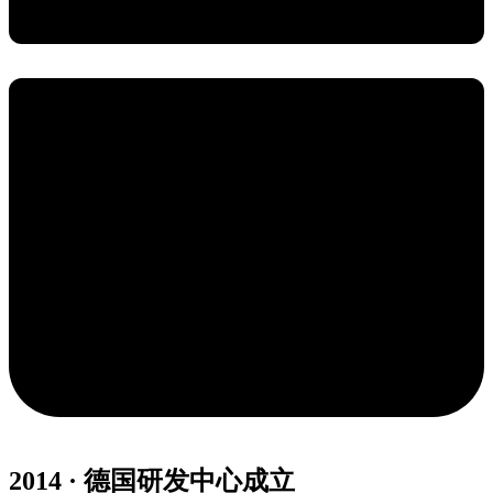
2014 ·
德国研发中心成立