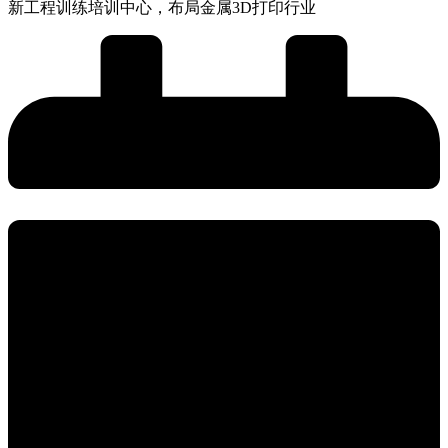
新工程训练培训中心，布局金属3D打印行业