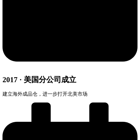
2017 ·
美国分公司成立
建立海外成品仓，进一步打开北美市场