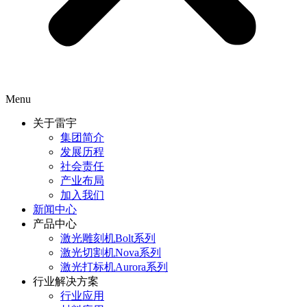
Menu
关于雷宇
集团简介
发展历程
社会责任
产业布局
加入我们
新闻中心
产品中心
激光雕刻机Bolt系列
激光切割机Nova系列
激光打标机Aurora系列
行业解决方案
行业应用