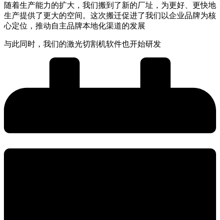
随着生产能力的扩大，我们搬到了新的厂址，为更好、更快地
生产提供了更大的空间。这次搬迁促进了我们以企业品牌为核
心定位，推动自主品牌本地化渠道的发展
与此同时，我们的激光切割机软件也开始研发