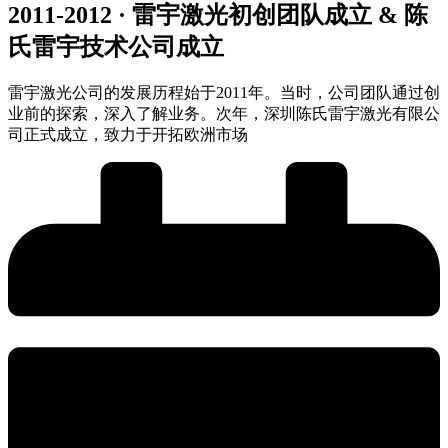
2011-2012 ·
雷宇激光初创团队成立 & 陈
氏雷宇技术公司成立
雷宇激光公司的发展历程始于2011年。当时，公司团队通过创
业前的探索，深入了解业务。次年，深圳陈氏雷宇激光有限公
司正式成立，致力于开拓欧洲市场