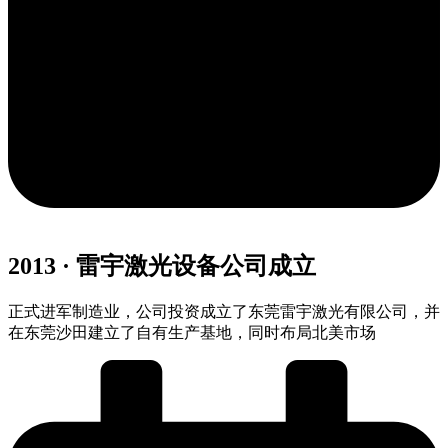
2013 ·
雷宇激光设备公司成立
正式进军制造业，公司投资成立了东莞雷宇激光有限公司，并
在东莞沙田建立了自有生产基地，同时布局北美市场