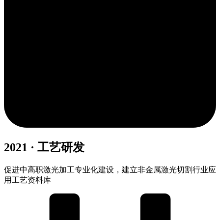
2021 ·
工艺研发
促进中高职激光加工专业化建设，建立非金属激光切割行业应
用工艺资料库