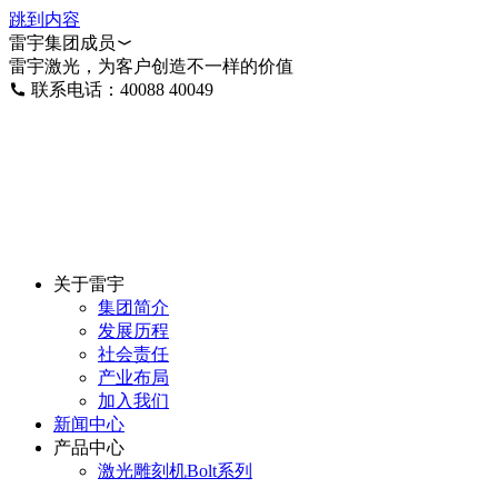
跳到内容
雷宇集团成员
雷宇激光，为客户创造不一样的价值
联系电话：40088 40049
关于雷宇
集团简介
发展历程
社会责任
产业布局
加入我们
新闻中心
产品中心
激光雕刻机Bolt系列