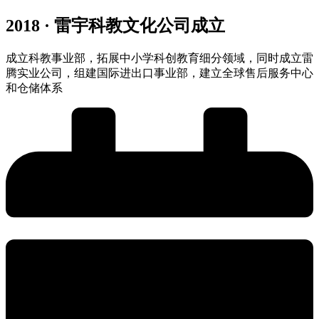
2018 ·
雷宇科教文化公司成立
成立科教事业部，拓展中小学科创教育细分领域，同时成立雷
腾实业公司，组建国际进出口事业部，建立全球售后服务中心
和仓储体系