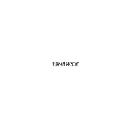
电路组装车间