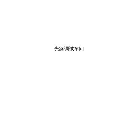
光路调试车间