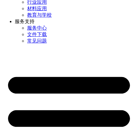
行业应用
材料应用
教育与学校
服务支持
服务中心
文件下载
常见问题