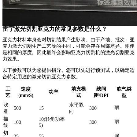
雷宇激光切割亚克力的常见参数是什么？
亚克力材料本身会对切割结果产生影响。由于产地、批次、亚
克力激光切割生产工艺等的不同，可能会存在局部差异。即使
是相同的厚度。因此最终会影响亚克力切割机的激光切割亚克
力效果。
以下参数可以为您提供指导。您可以先进行预测试，以确定适
合特定用途的激光切割亚克力参数。
工
填充模
线间
吹气类
速度
功率
艺
(mm/S)
式
距/DPI
型
浅
水平双
弱
500
15
300
雕
向
描
10(转角功率
弱
100
300
线
5)
切
强
25
55